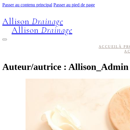
Passer au contenu principal
Passer au pied de page
Allison
Drainage
Allison
Drainage
ACCUEIL
À PR
AC
Auteur/autrice :
Allison_Admin