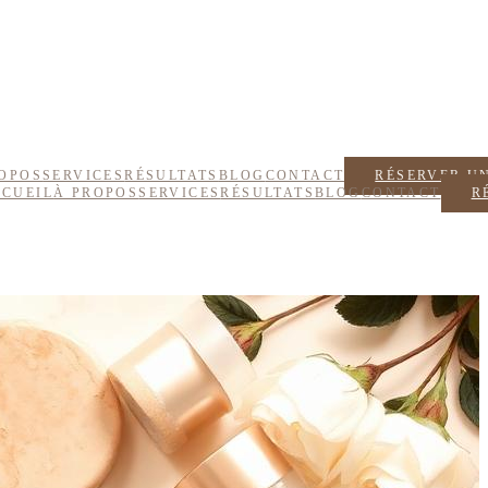
OPOS
SERVICES
RÉSULTATS
BLOG
CONTACT
RÉSERVER U
CUEIL
À PROPOS
SERVICES
RÉSULTATS
BLOG
CONTACT
R