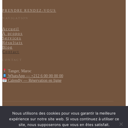
PRENDRE RENDEZ-VOUS
NAVIGATION
Accueil
À propos
Services
Résultats
Blog
Contact
CONTACT
Tanger, Maroc
WhatsApp — +212 6 00 00 00 00
Calendly — Réservation en ligne
© 2026 ALLISON DRAINAGE
Nous utilisons des cookies pour vous garantir la meilleure
DRAINAGE LYMPHATIQUE TANGER · MAROC
expérience sur notre site web. Si vous continuez à utiliser ce
site, nous supposerons que vous en êtes satisfait.