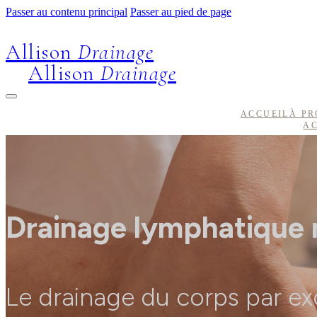
Passer au contenu principal
Passer au pied de page
Allison
Drainage
Allison
Drainage
ACCUEIL
À PR
AC
Drainage lymphatique
Le drainage du corps par ex