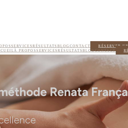
OPOS
SERVICES
RÉSULTATS
BLOG
CONTACT
RÉSERVER U
CUEIL
À PROPOS
SERVICES
RÉSULTATS
BLOG
CONTACT
R
 méthode Renata França
cellence